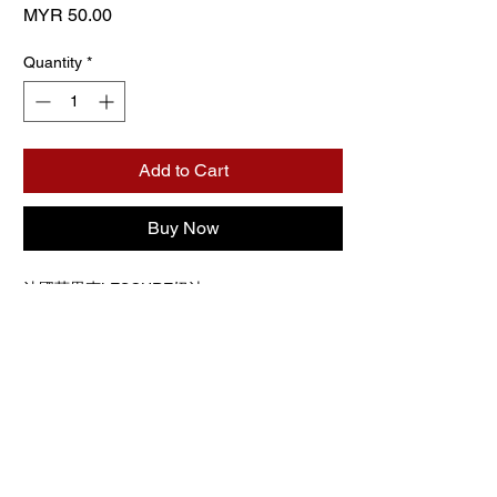
Price
MYR 50.00
Quantity
*
Add to Cart
Buy Now
法國萊思克LESCURE奶油
自製新鮮芋頭餡.
當天現烤現包單顆獨立包裝密封，
純手工製作無添加防腐劑，請安心食用。
【保存方式】
陰涼常溫4天
冷藏7～10天
冷藏取出後以180度回烤3-4分鐘
CONTACT US
60g ± per pcs