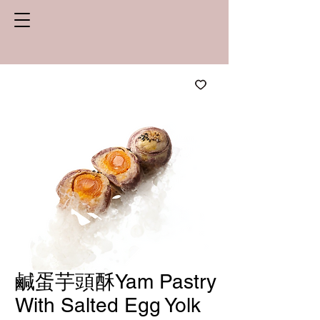
鹹蛋芋頭酥Yam Pastry
With Salted Egg Yolk